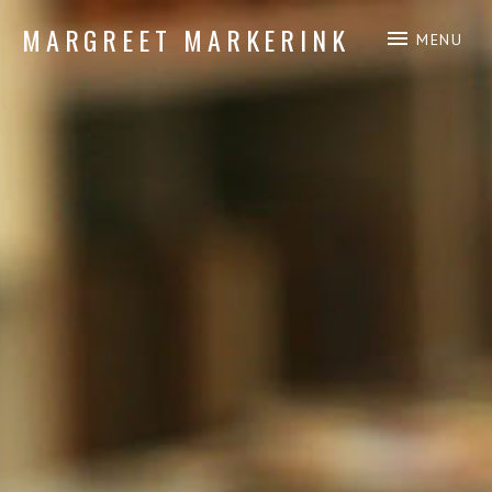
MARGREET MARKERINK
MENU
piano composition