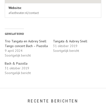
Locatie details
Adres
Website:
Afas theater Leusden
Inspiratielaan 3
afastheater.nl/contact
Leusden
,
Nederland
3833AV
Nederland
GERELATEERD
Trio Tangata en Aubrey Snell
Tangata & Aubrey Snell
Tango concert Bach – Piazolla
31 oktober 2019
9 april 2024
Soortgelijk bericht
Soortgelijk bericht
Bach & Piazolla
31 oktober 2019
Soortgelijk bericht
RECENTE BERICHTEN