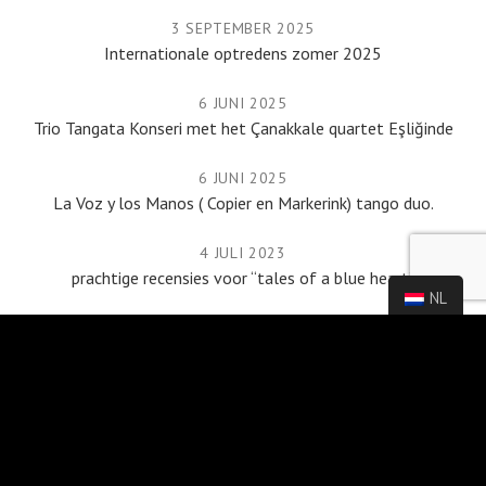
3 SEPTEMBER 2025
Internationale optredens zomer 2025
6 JUNI 2025
Trio Tangata Konseri met het Çanakkale quartet Eşliğinde
6 JUNI 2025
La Voz y los Manos ( Copier en Markerink) tango duo.
4 JULI 2023
prachtige recensies voor “tales of a blue heart”
NL
12 JUNI 2023
We Are Public.
AGENDA