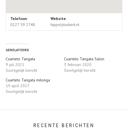
Locatie details
Adres
Telefoon:
Website:
Hippolytuskerk
Kerkplein 17
0227 59 2748
hippolytuskerk.nl
Hippolytuskerk
,
Nederland
1777 CD
Nederland
0227 59 2748
GERELATEERD
Cuarteto Tangata
Cuarteto Tangata Salon
9 juli 2021
3 februari 2020
Soortgelijk bericht
Soortgelijk bericht
Cuarteto Tangata milonga
19 april 2017
Soortgelijk bericht
RECENTE BERICHTEN