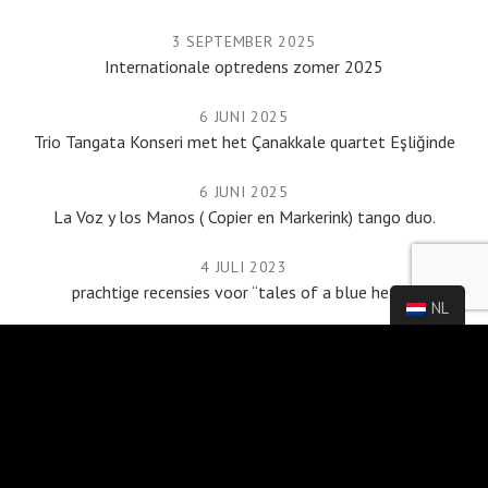
3 SEPTEMBER 2025
Internationale optredens zomer 2025
6 JUNI 2025
Trio Tangata Konseri met het Çanakkale quartet Eşliğinde
6 JUNI 2025
La Voz y los Manos ( Copier en Markerink) tango duo.
4 JULI 2023
prachtige recensies voor “tales of a blue heart”
NL
12 JUNI 2023
We Are Public.
AGENDA