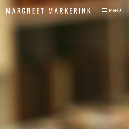
MARGREET MARKERINK
MENU
piano composition