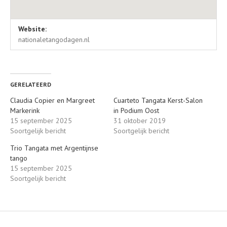
Locatie details
Adres
Website:
Nationale Tangodag Podium oost
Oudwijkerdwarsstraat
nationaletangodagen.nl
Utrecht
,
Nederland
3581 LJ
Nederland
GERELATEERD
Claudia Copier en Margreet
Cuarteto Tangata Kerst-Salon
Markerink
in Podium Oost
15 september 2025
31 oktober 2019
Soortgelijk bericht
Soortgelijk bericht
Trio Tangata met Argentijnse
tango
15 september 2025
Soortgelijk bericht