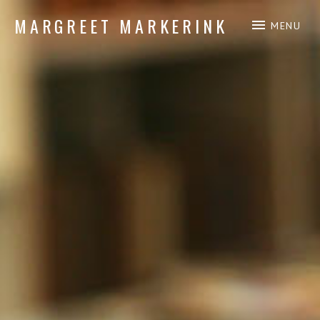
MARGREET MARKERINK
MENU
piano composition