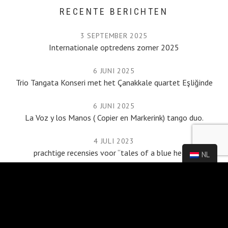
RECENTE BERICHTEN
3 SEPTEMBER 2025
Internationale optredens zomer 2025
6 JUNI 2025
Trio Tangata Konseri met het Çanakkale quartet Eşliğinde
6 JUNI 2025
La Voz y los Manos ( Copier en Markerink) tango duo.
4 JULI 2023
prachtige recensies voor “tales of a blue heart”
NL
12 JUNI 2023
We Are Public.