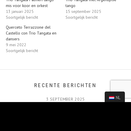
mis voor koor en orkest
tango
13 januari 2025
15 september 2025
Soortgelijk bericht
Soortgelijk bericht
Querceto Terrazzone del
Castello con Trio Tangata en
dansers
9 mei 2022
Soortgelijk bericht
RECENTE BERICHTEN
NL
3 SEPTEMBER 2025
Internationale optredens zomer 2025
6 JUNI 2025
Trio Tangata Konseri met het Çanakkale quartet Eşliğinde