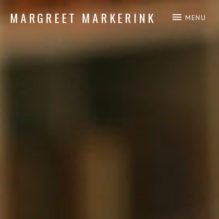
MARGREET MARKERINK
MENU
piano composition