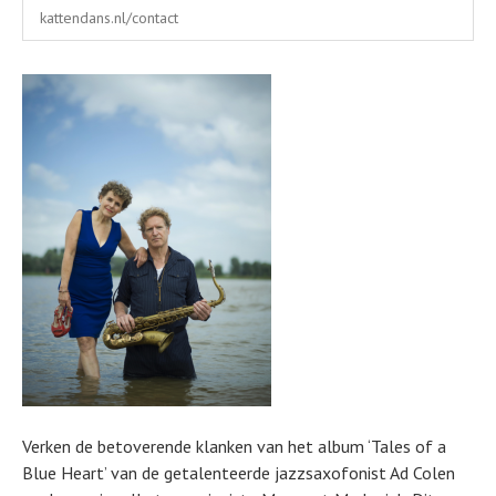
Kattendans
Eerselsedijk 4
kattendans.nl/contact
Bergeijk
,
Nederland
5571CM
Nederland
Verken de betoverende klanken van het album ‘Tales of a
Blue Heart’ van de getalenteerde jazzsaxofonist Ad Colen