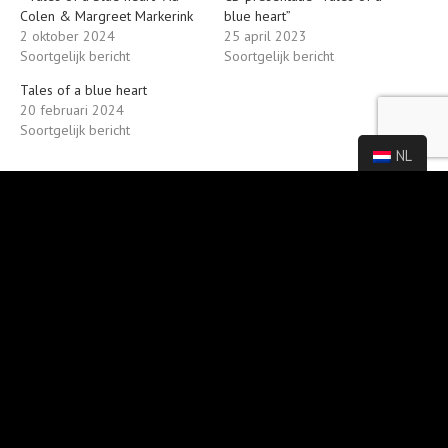
Colen & Margreet Markerink
blue heart”
2 oktober 2024
25 april 2023
Soortgelijk bericht
Soortgelijk bericht
Tales of a blue heart
20 februari 2024
Soortgelijk bericht
NL
RECENTE BERICHTEN
3 SEPTEMBER 2025
Internationale optredens zomer 2025
6 JUNI 2025
Trio Tangata Konseri met het Çanakkale quartet Eşliğinde
6 JUNI 2025