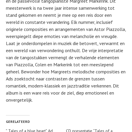
en de passievolle tangopianiste Margreet Markerink. Dit
meesterwerk is na twee jaar intense samenwerking tot
stand gekomen en neemt je mee op een reis door een
wereld in constante verandering. Elk nummer, inclusief
originele composities en arrangementen van Astor Piazzolla,
weerspiegelt diepe emoties van melancholie en vreugde.
Laat je onderdompelen in muziek die betovert, verwarmt en
een wereld van verwondering onthult. De vrije interpretatie
van de tangostukken vermengt de verhalende elementen
van Piazzolla, Colen en Markerink tot een meeslepend
geheel. Bewonder hoe Margreets melodische composities en
Ads zoektocht naar contrasten de grenzen tussen
romantiek, modern-klassiek en jazztraditie verkennen. Dit
album is een ware reis voor de ziel, diep emotioneel en
onvergetelijk.
GERELATEERD
” Tales of a blue heart” Ad
CD presentatie “Tales of a