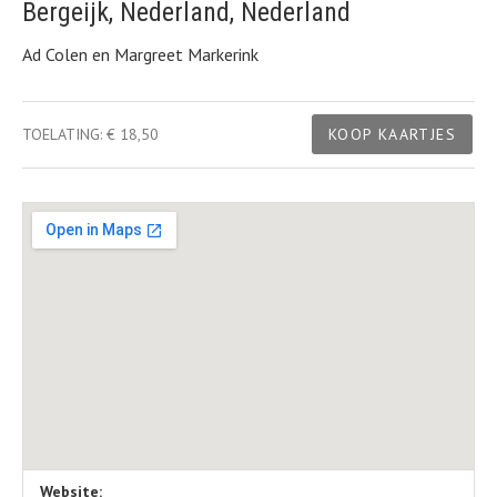
Bergeijk
,
Nederland
,
Nederland
Ad Colen en Margreet Markerink
Gig Details
TOELATING:
€ 18,50
KOOP KAARTJES
Locatie details
Adres
Website: