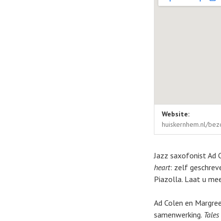
Locatie deta
Adres
Website:
Huis kernhem
Kern
huiskernhem.nl/bez
Ede
,
Nederland
671
Nederland
Jazz saxofonist Ad 
heart
: zelf geschre
Piazolla. Laat u m
Ad Colen en Margree
samenwerking.
Tales