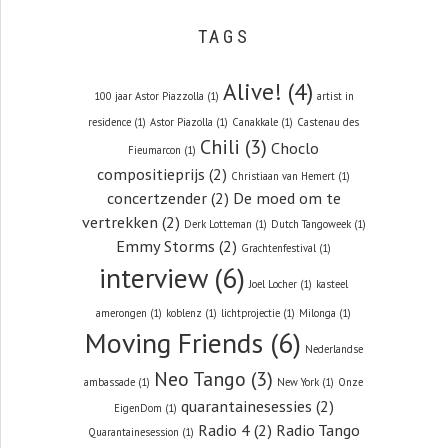
TAGS
Alive!
(4)
100 jaar Astor Piazzolla
(1)
artist in
residence
(1)
Astor Piazolla
(1)
Canakkale
(1)
Castenau des
Chili
(3)
Choclo
Fieumarcon
(1)
compositieprijs
(2)
Christiaan van Hemert
(1)
concertzender
(2)
De moed om te
vertrekken
(2)
Derk Lotteman
(1)
Dutch Tangoweek
(1)
Emmy Storms
(2)
Grachtenfestival
(1)
interview
(6)
Joel Locher
(1)
kasteel
amerongen
(1)
koblenz
(1)
lichtprojectie
(1)
Milonga
(1)
Moving Friends
(6)
Nederlandse
Neo Tango
(3)
ambassade
(1)
New York
(1)
Onze
quarantainesessies
(2)
EigenDom
(1)
Radio 4
(2)
Radio Tango
Quarantainesession
(1)