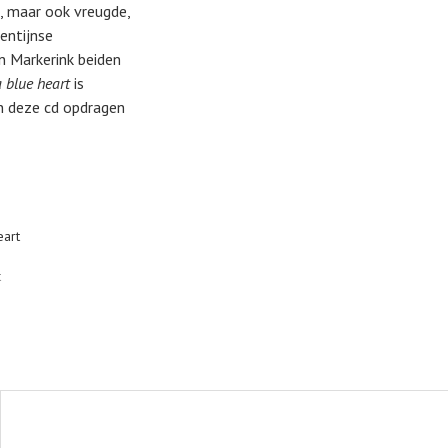
, maar ook vreugde,
entijnse
n Markerink beiden
a blue heart
is
n deze cd opdragen
eart
t