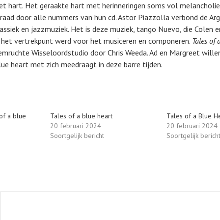
het hart. Het geraakte hart met herinneringen soms vol melancholie
draad door alle nummers van hun cd. Astor Piazzolla verbond de Arg
ssiek en jazzmuziek. Het is deze muziek, tango Nuevo, die Colen e
n het vertrekpunt werd voor het musiceren en componeren.
Tales of 
mruchte Wisseloordstudio door Chris Weeda. Ad en Margreet wille
blue heart met zich meedraagt in deze barre tijden.
of a blue
Tales of a blue heart
Tales of a Blue H
20 februari 2024
20 februari 2024
Soortgelijk bericht
Soortgelijk berich