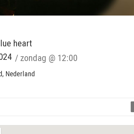
blue heart
024
zondag
@
12:00
d
,
Nederland