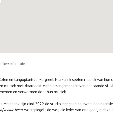
ils
hemseweg 7
oekersinformatie
8 ZB
Colen en tangopianiste Margreet Markerink spelen muziek van hun 
ven muziek met daarnaast eigen arrangementen van bestaande stukk
eenemen en verwarmen door hun muziek.
t Markerink zijn eind 2022 de studio ingegaan na twee jaar intensi
 of a blue heart
weerspiegelt de weg die ieder van ons gaat, in deze 