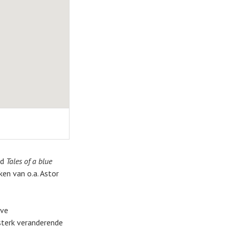
cd
Tales of a blue
en van o.a. Astor
eve
sterk veranderende