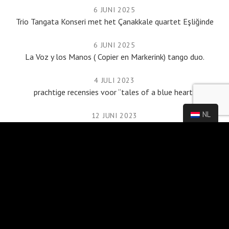
6 JUNI 2025
Trio Tangata Konseri met het Çanakkale quartet Eşliğinde
6 JUNI 2025
La Voz y los Manos ( Copier en Markerink) tango duo.
4 JULI 2023
prachtige recensies voor “tales of a blue heart”
NL
12 JUNI 2023
We Are Public.
AGENDA
TAGS