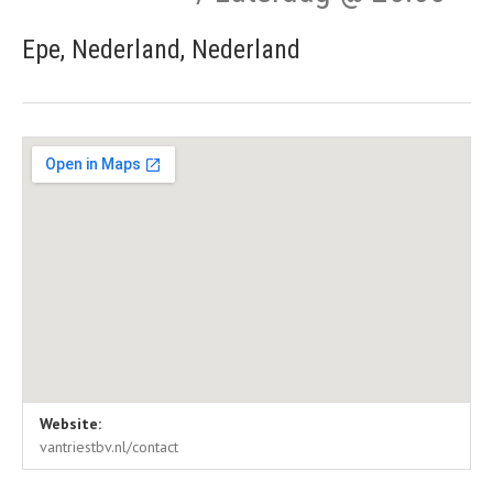
Epe
,
Nederland
,
Nederland
Gig Details
Locatie details
Adres
Website:
Hoveniersbedrijf van Triest
Tongerenseweg 116
vantriestbv.nl/contact
Epe
,
Nederland
8162 PP
Nederland