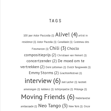
TAGS
Alive!
(4)
100 jaar Astor Piazzolla
(1)
artist in
residence
(1)
Astor Piazolla
(1)
Canakkale
(1)
Castenau des
Chili
(3)
Choclo
Fieumarcon
(1)
compositieprijs
(2)
Christiaan van Hemert
(1)
concertzender
(2)
De moed om te
vertrekken
(2)
Derk Lotteman
(1)
Dutch Tangoweek
(1)
Emmy Storms
(2)
Grachtenfestival
(1)
interview
(6)
Joel Locher
(1)
kasteel
amerongen
(1)
koblenz
(1)
lichtprojectie
(1)
Milonga
(1)
Moving Friends
(6)
Nederlandse
Neo Tango
(3)
ambassade
(1)
New York
(1)
Onze