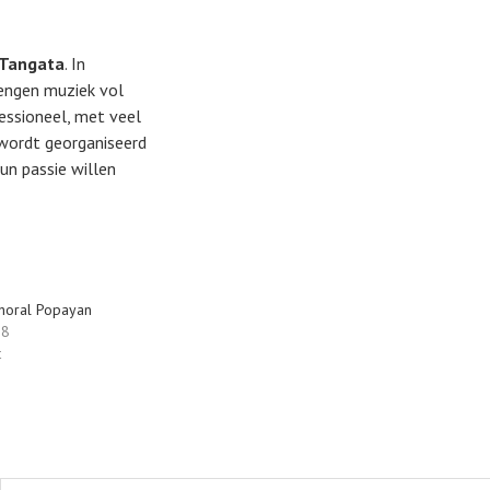
Tangata
. In
rengen muziek vol
essioneel, met veel
 wordt georganiseerd
un passie willen
Choral Popayan
18
t