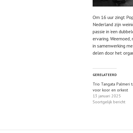
Om 16 uur zingt Po
Nederland zijn wein
passie in ‘een dubbe
ervaring. Weemoed, 
in samenwerking m
delen door het org
GERELATEERD
Trio Tangata Palmeri 
voor koor en orkest
13 januari 2025
Soortgelijk bericht