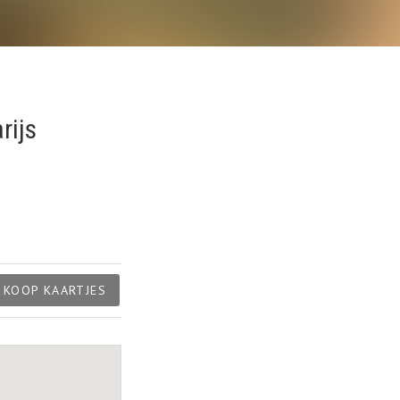
rijs
KOOP KAARTJES