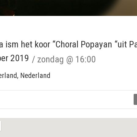
a ism het koor “Choral Popayan “uit Pa
er 2019
zondag
@
16:00
erland
,
Nederland