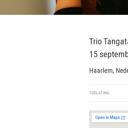
Trio Tangat
15 septemb
Haarlem
,
Ned
Gig Details
TOELATING: