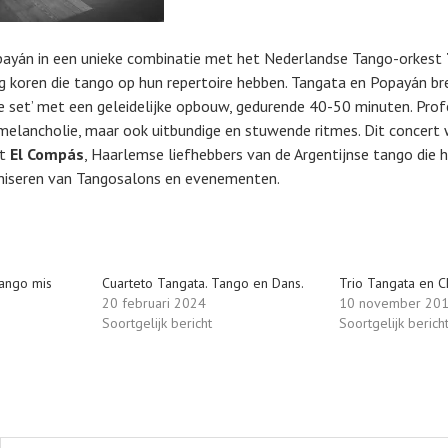
payán in een unieke combinatie met het Nederlandse Tango-orkest
ig koren die tango op hun repertoire hebben. Tangata en Popayán b
le set’ met een geleidelijke opbouw, gedurende 40-50 minuten. Prof
melancholie, maar ook uitbundige en stuwende ritmes. Dit concert
et
El Compás
, Haarlemse liefhebbers van de Argentijnse tango die h
aniseren van Tangosalons en evenementen.
tango mis
Cuarteto Tangata. Tango en Dans.
Trio Tangata en 
20 februari 2024
10 november 20
Soortgelijk bericht
Soortgelijk berich