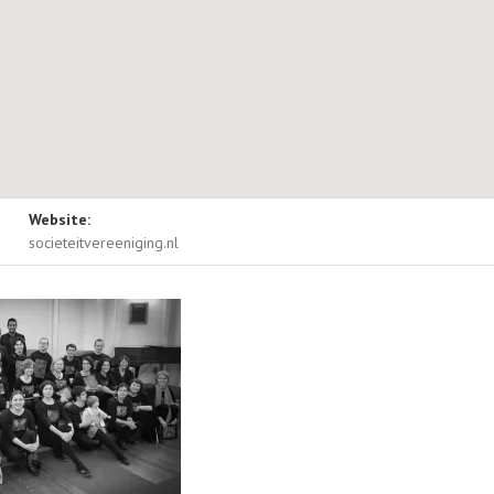
ils
Website:
ng
Zijlweg 1
societeitvereeniging.nl
2013 DA