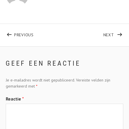
Bericht navigatie
POST: EUROPA ZOMERTOUR
POST: 
PREVIOUS
NEXT
GEEF EEN REACTIE
Je e-mailadres wordt niet gepubliceerd.
Vereiste velden zijn
gemarkeerd met
*
Reactie
*