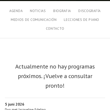
Estándar
AGENDA
NOTICIAS
BIOGRAFIA
DISCOGRAFÍA
MEDIOS DE COMUNICACIÓN
LECCIONES DE PIANO
CONTACTO
Conciertos
Actualmente no hay programas
próximos. ¡Vuelve a consultar
pronto!
Más
De Notenkraker
5 juni 2026
Dorpsstraat 20
Duo met Jacqueline Edeling