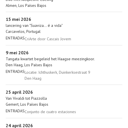
Almen
,
Nederland
7218AG
Almen
,
Los Países Bajos
Más
Carcavelos
15 mei 2026
Nota
João da Silva-straat 4
lancering van "Suaviza... é a vida"
Carcavelos
,
Portugal
2775-586
Carcavelos
,
Portugal
ENTRADAS
CriArte door Cascais Jovem
Más
Scratchdag Latino
9 mei 2026
Nota
Groningsestraat 315
Tangata kwartet begeleid het Haagse meezingkoor.
Den Haag
,
Nederland
2587PH
Den Haag
,
Los Países Bajos
ENTRADAS
Locatie: Ichthuskerk, Duinkerksestraat 9
06 4796 2818
Den Haag
Más
Cultuurhuis de Eendracht
25 april 2026
Nota
Sint Annastraat 60
Van Vivaldi tot Piazzolla
Gemert
,
Nederland
5421KC
Gemert
,
Los Países Bajos
ENTRADAS
Conjunto de cuatro estaciones
(0492) 36 23 50
Más
ZINin Nijverdal
24 april 2026
Nota