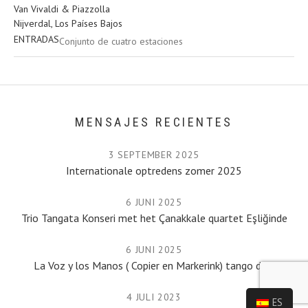
Willem Alexanderstraat 7
Van Vivaldi & Piazzolla
Nijverdal
,
Nederland
7442MA
Nijverdal
,
Los Países Bajos
ENTRADAS
Conjunto de cuatro estaciones
MENSAJES RECIENTES
3 SEPTEMBER 2025
Internationale optredens zomer 2025
6 JUNI 2025
Trio Tangata Konseri met het Çanakkale quartet Eşliğinde
6 JUNI 2025
La Voz y los Manos ( Copier en Markerink) tango duo.
4 JULI 2023
ES