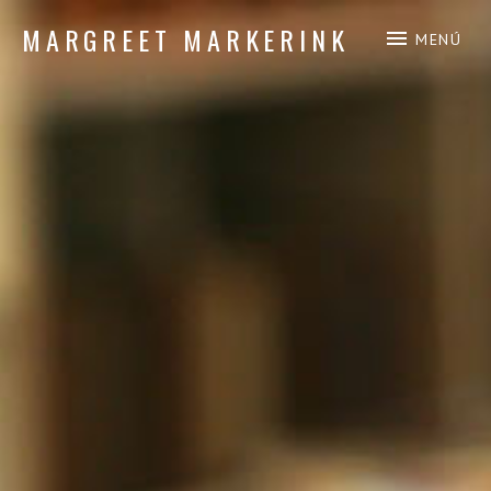
MARGREET MARKERINK
MENÚ
composición de piano