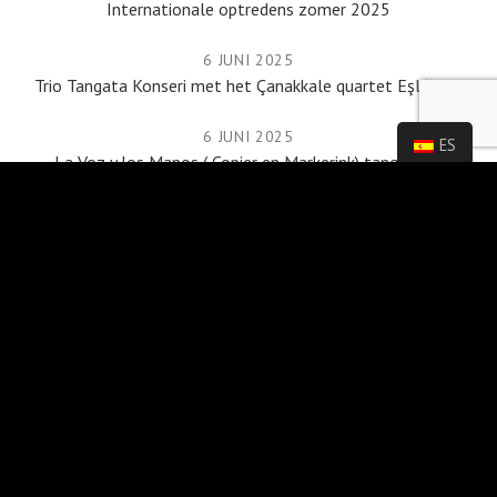
Internationale optredens zomer 2025
6 JUNI 2025
Trio Tangata Konseri met het Çanakkale quartet Eşliğinde
6 JUNI 2025
ES
La Voz y los Manos ( Copier en Markerink) tango duo.
4 JULI 2023
prachtige recensies voor “tales of a blue heart”
12 JUNI 2023
We Are Public.
AGENDA