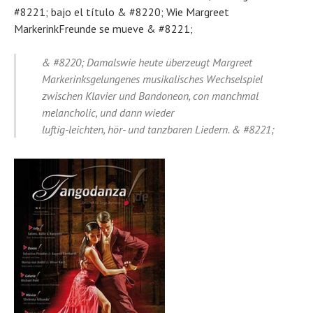
#8221; bajo el título & #8220; Wie Margreet
MarkerinkFreunde se mueve & #8221;
& #8220; Damalswie heute überzeugt Margreet
Markerinksgelungenes musikalisches Wechselspiel
zwischen Klavier und Bandoneon, con manchmal
melancholic, und dann wieder
luftig-leichten, hör- und tanzbaren Liedern. & #8221;