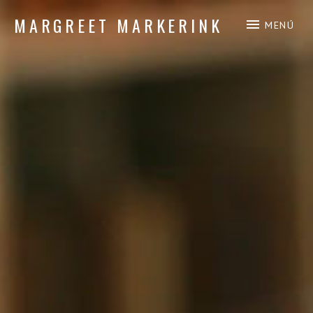
MARGREET MARKERINK
MENÚ
composición de piano