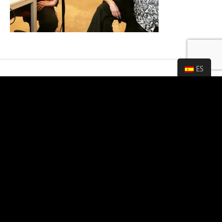
ES
MENSAJES RECIENTES
3 SEPTEMBER 2025
Internationale optredens zomer 2025
6 JUNI 2025
Trio Tangata Konseri met het Çanakkale quartet Eşliğinde
6 JUNI 2025
La Voz y los Manos ( Copier en Markerink) tango duo.
4 JULI 2023