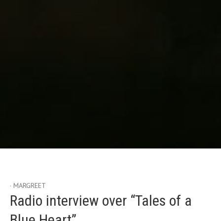
MARGREET
Etiqueta:
concertzender
Radio interview over “Tales of a
Blue Heart”