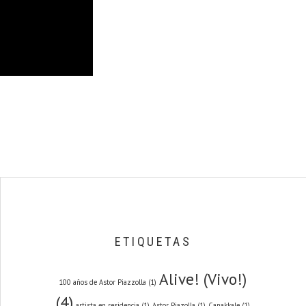
ETIQUETAS
Alive! (Vivo!)
100 años de Astor Piazzolla
(1)
(4)
artista en residencia
(1)
Astor Piazolla
(1)
Canakkale
(1)