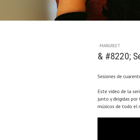
MARGREET
Etiqueta:
q
& #8220; S
Sesiones de cuaren
Este video de la ser
junto y dirigidas por
músicos de todo el