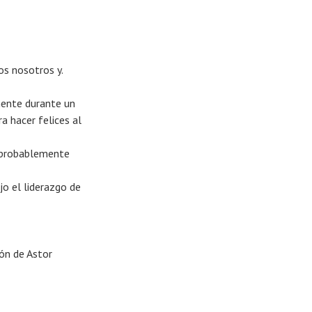
os nosotros y.
mente durante un
a hacer felices al
a probablemente
jo el liderazgo de
ión de Astor