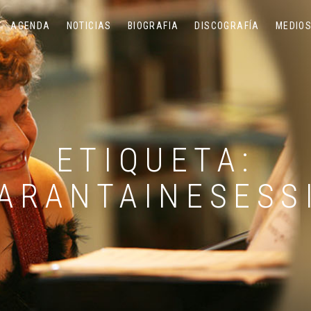
AGENDA
NOTICIAS
BIOGRAFIA
DISCOGRAFÍA
MEDIOS
ETIQUETA:
ARANTAINESESS