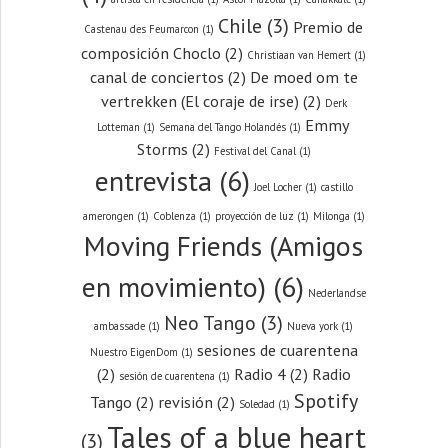
Chile
(3)
Premio de
Castenau des Feumarcon
(1)
composición Choclo
(2)
Christiaan van Hemert
(1)
canal de conciertos
(2)
De moed om te
vertrekken (El coraje de irse)
(2)
Derk
Emmy
Lotteman
(1)
Semana del Tango Holandés
(1)
Storms
(2)
Festival del Canal
(1)
entrevista
(6)
Joel Locher
(1)
castillo
amerongen
(1)
Coblenza
(1)
proyección de luz
(1)
Milonga
(1)
Moving Friends (Amigos
en movimiento)
(6)
Nederlandse
Neo Tango
(3)
ambassade
(1)
Nueva york
(1)
sesiones de cuarentena
Nuestro EigenDom
(1)
(2)
Radio 4
(2)
Radio
sesión de cuarentena
(1)
Spotify
Tango
(2)
revisión
(2)
Soledad
(1)
Tales of a blue heart
(3)