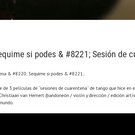
uarantainesessies
equime si podes & #8221; Sesión de 
tena & #8220; Sequime si podes & #8221;
ie de 3 películas de “sesiones de cuarentena” de tango que hice en
 Christiaan van Hemert (bandoneón / violín y dirección / edición artís
 mundo.