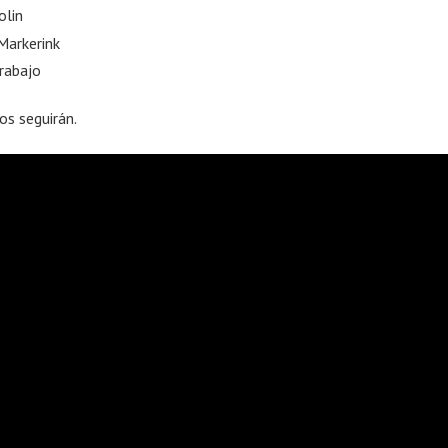
olin
Markerink
rabajo
os seguirán.