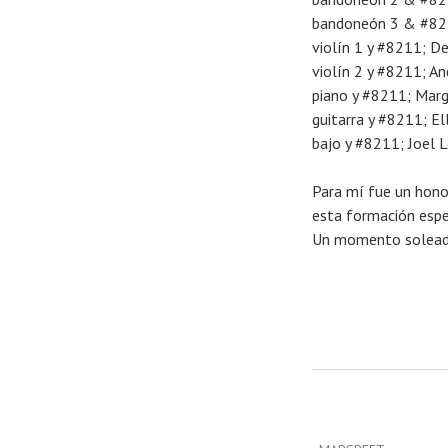
bandoneón 3 & #821
violín 1 y #8211; D
violín 2 y #8211; An
piano y #8211; Marg
guitarra y #8211; El
bajo y #8211; Joel 
Para mí fue un hono
esta formación espe
Un momento soleado