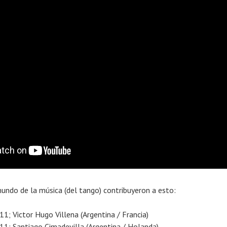
mundo de la música (del tango) contribuyeron a esto:
; Victor Hugo Villena (Argentina / Francia)
; Santiago Cimadevilla (Argentina / Holanda)