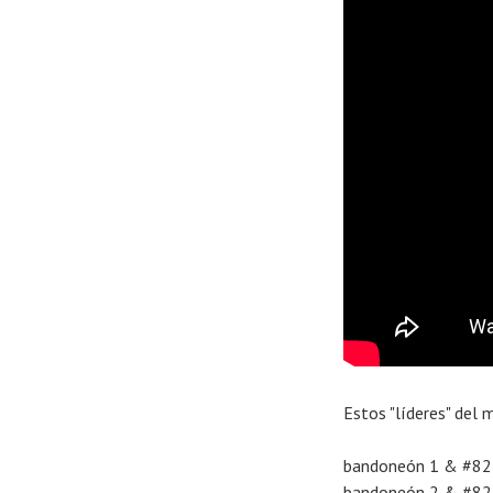
Estos "líderes" del 
bandoneón 1 & #8211
bandoneón 2 & #8211