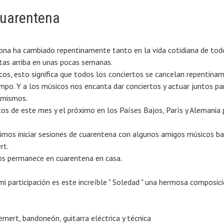
cuarentena
ona ha cambiado repentinamente tanto en la vida cotidiana de tod
as arriba en unas pocas semanas.
cos, esto significa que todos los conciertos se cancelan repentina
mpo. Y a los músicos nos encanta dar conciertos y actuar juntos par
 mismos.
tos de este mes y el próximo en los Países Bajos, París y Alemani
imos iniciar sesiones de cuarentena con algunos amigos músicos ba
rt.
os permanece en cuarentena en casa.
mi participación es este increíble " Soledad " una hermosa composic
emert, bandoneón, guitarra eléctrica y técnica