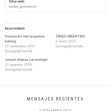
Detalles del lugar
Habla a
Sitio web:
De Notenkraker
heden-gesloten.nl
Dorpsstraat 20
Almen
,
Nederland
7218AG
Nederland
RELACIONADO
Duoconcert met Jacqueline
TANGO ARGENTINO
Edeling
6 maart 2025
13 september 2017
Soortgelijk bericht
Soortgelijk bericht
concert chateau Larressingle
22 augustus 2018
Soortgelijk bericht
MENSAJES RECIENTES
3 SEPTEMBER 2025